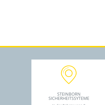
STEINBORN
SICHERHEITSSYTEME