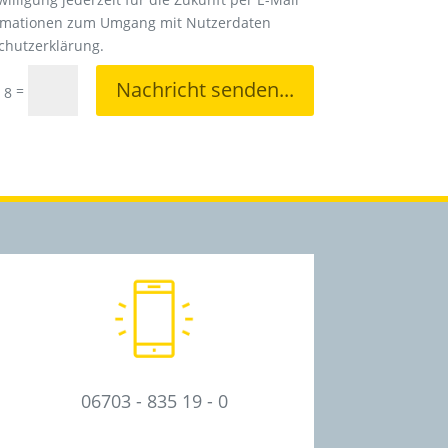
formationen zum Umgang mit Nutzerdaten
schutzerklärung.
Nachricht senden...
=
 8
06703 - 835 19 - 0